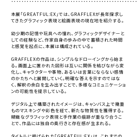
････････････････････････････････････････････････
本展「GREATFUL:EX」では、GRAFFLEXが長年探求し
てきたグラフィック表現と絵画表現の現在地を紹介する。
幼少期の記憶や玩具への憧れ、グラフィックデザイナーと
しての経験など、作家自身の歩みの中で蓄積された時間
と感覚を起点に、本展は構成されている。
GRAFFLEXの作品は、シンプルなドローイングから始ま
る。画面上に置かれた図形は互いに関係を結びながら変
化し、キャラクターや事物、あるいは言葉にならない感情
のかたちへと展開していく。明確な答えを示すのではな
く、解釈の余白を生み出すことで、多様なコミュニケーショ
ンの可能性を提示している。
デジタル上で構築されたイメージは、キャンバス上で幾重
ものマスキングや彩色を経て、新たな物質性を獲得する。
精緻なグラフィック表現と手作業の痕跡が重なり合うこ
とで、作品には独自の奥行きと存在感が生まれる。
タイトルに掲げられた「GREATFUL:EX」は、これまでの