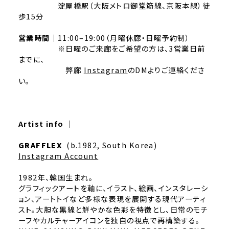
淀屋橋駅（大阪メトロ御堂筋線、京阪本線）徒
歩15分
営業時間｜
11:00–19:00（月曜休廊・日曜予約制）
※日曜のご来廊をご希望の方は、3営業日前
までに、
弊廊
Instagram
のDMよりご連絡くださ
い。
Artist info
｜
GRAFFLEX
(b.1982, South Korea)
Instagram Account
1982年、韓国生まれ。
グラフィックアートを軸に、イラスト、絵画、インスタレーシ
ョン、アートトイなど多様な表現を展開する現代アーティ
スト。大胆な黒線と鮮やかな色彩を特徴とし、日常のモチ
ーフやカルチャーアイコンを独自の視点で再構築する。